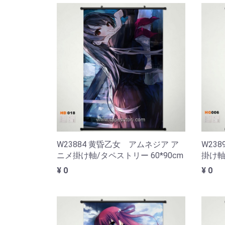
W23884 黄昏乙女 アムネジア ア
W23
ニメ掛け軸/タペストリー 60*90cm
掛け軸
¥ 0
¥ 0