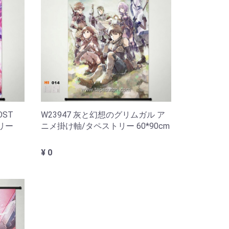
OST
W23947 灰と幻想のグリムガル ア
リー
ニメ掛け軸/タペストリー 60*90cm
¥ 0