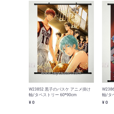
W23852 黒子のバスケ アニメ掛け
W23
軸/タペストリー 60*90cm
軸/タペ
¥ 0
¥ 0