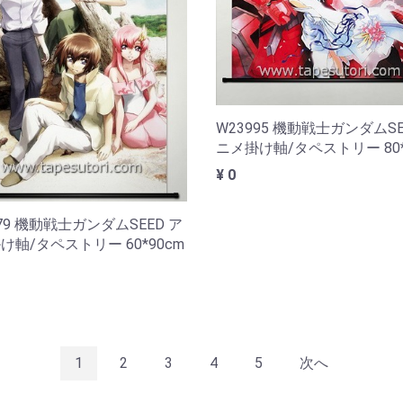
W23995 機動戦士ガンダムSE
ニメ掛け軸/タペストリー 80*
¥ 0
979 機動戦士ガンダムSEED ア
け軸/タペストリー 60*90cm
1
2
3
4
5
次へ